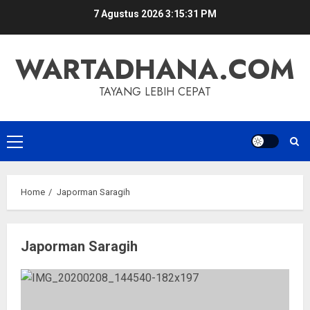
Skip
7 Agustus 2026
3:15:31 PM
to
content
WARTADHANA.COM
TAYANG LEBIH CEPAT
Primary
Menu
Home
Japorman Saragih
Japorman Saragih