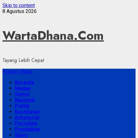
Skip to content
8 Agustus 2026
WartaDhana.Com
Tayang Lebih Cepat
Primary Menu
Beranda
Medan
Sumut
Nasional
Politik
Kesehatan
Advetorial
Peristiwa
Pendidikan
Sport