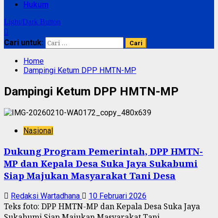
Hukum
Light/Dark Button
Cari untuk:
Home
Dampingi Ketum DPP HMTN-MP
Dampingi Ketum DPP HMTN-MP
Nasional
Dukung Program Pemerintah, DPP HMTN-
MP dan Kepala Desa Suka Jaya Sukabumi
Siap Majukan Masyarakat Tani Desa
Redaksi Wartadhana
10 Februari 2026
Teks foto: DPP HMTN-MP dan Kepala Desa Suka Jaya
Sukabumi Siap Majukan Masyarakat Tani...