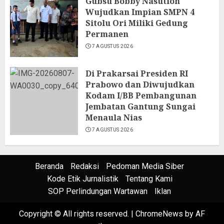
Gubsu Bobby Nasution
Wujudkan Impian SMPN 4
Sitolu Ori Miliki Gedung
Permanen
7 AGUSTUS 2026
Di Prakarsai Presiden RI
Prabowo dan Diwujudkan
Kodam I/BB Pembangunan
Jembatan Gantung Sungai
Menaula Nias
7 AGUSTUS 2026
Beranda
Redaksi
Pedoman Media Siber
Kode Etik Jurnalistik
Tentang Kami
SOP Perlindungan Wartawan
Iklan
Copyright © All rights reserved.
|
ChromeNews
by AF