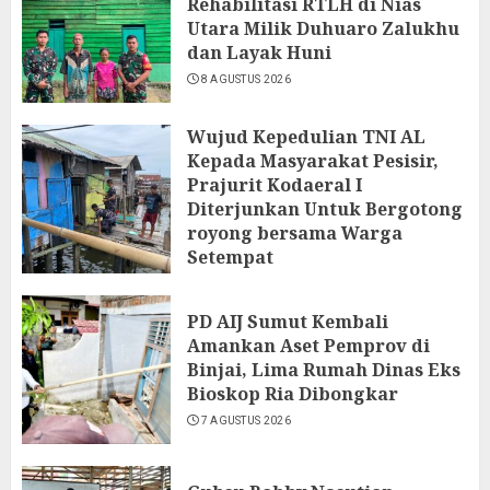
Rehabilitasi RTLH di Nias
Utara Milik Duhuaro Zalukhu
dan Layak Huni
8 AGUSTUS 2026
Wujud Kepedulian TNI AL
Kepada Masyarakat Pesisir,
Prajurit Kodaeral I
Diterjunkan Untuk Bergotong
royong bersama Warga
Setempat
7 AGUSTUS 2026
PD AIJ Sumut Kembali
Amankan Aset Pemprov di
Binjai, Lima Rumah Dinas Eks
Bioskop Ria Dibongkar
7 AGUSTUS 2026