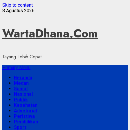
Skip to content
8 Agustus 2026
WartaDhana.Com
Tayang Lebih Cepat
Primary Menu
Beranda
Medan
Sumut
Nasional
Politik
Kesehatan
Advetorial
Peristiwa
Pendidikan
Sport