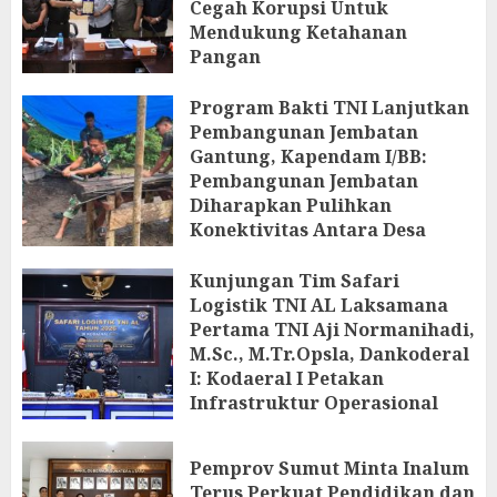
Cegah Korupsi Untuk
Mendukung Ketahanan
Pangan
5 AGUSTUS 2026
Program Bakti TNI Lanjutkan
Pembangunan Jembatan
Gantung, Kapendam I/BB:
Pembangunan Jembatan
Diharapkan Pulihkan
Konektivitas Antara Desa
5 AGUSTUS 2026
Kunjungan Tim Safari
Logistik TNI AL Laksamana
Pertama TNI Aji Normanihadi,
M.Sc., M.Tr.Opsla, Dankoderal
I: Kodaeral I Petakan
Infrastruktur Operasional
4 AGUSTUS 2026
Pemprov Sumut Minta Inalum
Terus Perkuat Pendidikan dan