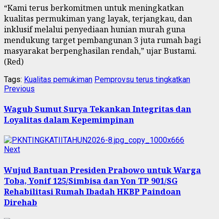
“Kami terus berkomitmen untuk meningkatkan
kualitas permukiman yang layak, terjangkau, dan
inklusif melalui penyediaan hunian murah guna
mendukung target pembangunan 3 juta rumah bagi
masyarakat berpenghasilan rendah,” ujar Bustami.
(Red)
Tags:
Kualitas pemukiman
Pemprovsu terus tingkatkan
Continue
Previous
Previous
post:
Reading
Wagub Sumut Surya Tekankan Integritas dan
Loyalitas dalam Kepemimpinan
Next
Next
post:
Wujud Bantuan Presiden Prabowo untuk Warga
Toba, Yonif 125/Simbisa dan Yon TP 901/SG
Rehabilitasi Rumah Ibadah HKBP Paindoan
Direhab