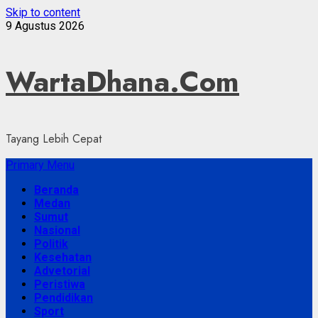
Skip to content
9 Agustus 2026
WartaDhana.Com
Tayang Lebih Cepat
Primary Menu
Beranda
Medan
Sumut
Nasional
Politik
Kesehatan
Advetorial
Peristiwa
Pendidikan
Sport