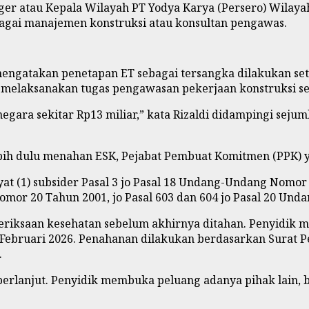
ger atau Kepala Wilayah PT Yodya Karya (Persero) Wilaya
bagai manajemen konstruksi atau konsultan pengawas.
mengatakan penetapan ET sebagai tersangka dilakukan set
k melaksanakan tugas pengawasan pekerjaan konstruksi se
gara sekitar Rp13 miliar,” kata Rizaldi didampingi sejum
 lebih dulu menahan ESK, Pejabat Pembuat Komitmen (PPK)
yat (1) subsider Pasal 3 jo Pasal 18 Undang-Undang Nomo
or 20 Tahun 2001, jo Pasal 603 dan 604 jo Pasal 20 Un
meriksaan kesehatan sebelum akhirnya ditahan. Penyidik
2 Februari 2026. Penahanan dilakukan berdasarkan Surat 
.
berlanjut. Penyidik membuka peluang adanya pihak lain, 