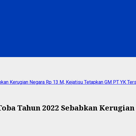
kan Kerugian Negara Rp 13 M, Kejatisu Tetapkan GM PT YK Ter
Toba Tahun 2022 Sebabkan Kerugian 