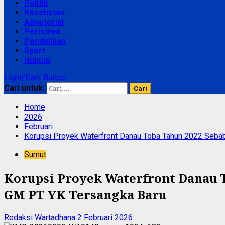
Politik
Kesehatan
Advetorial
Peristiwa
Pendidikan
Sport
Hukum
Light/Dark Button
Cari untuk:
Home
2026
Februari
Korupsi Proyek Waterfront Danau Toba Tahun 2022 Sebab
Sumut
Korupsi Proyek Waterfront Danau 
GM PT YK Tersangka Baru
Redaksi Wartadhana
2 Februari 2026