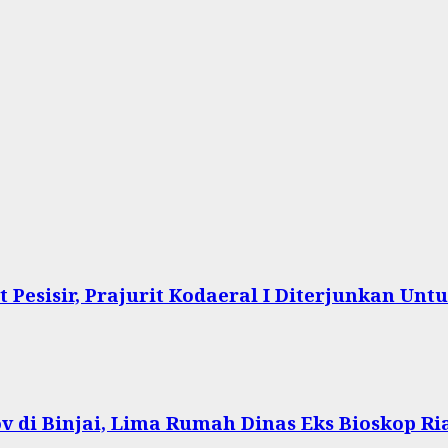
Pesisir, Prajurit Kodaeral I Diterjunkan Un
 di Binjai, Lima Rumah Dinas Eks Bioskop Ri