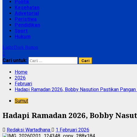
Politik
Kesehatan
Advetorial
Peristiwa
Pendidikan
Sport
Hukum
Light/Dark Button
Cari untuk:
Home
2026
Februari
Hadapi Ramadan 2026, Bobby Nasution Pastikan Pangan
Sumut
Hadapi Ramadan 2026, Bobby Nasut
Redaksi Wartadhana
1 Februari 2026