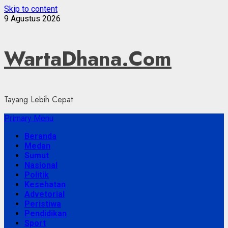
Skip to content
9 Agustus 2026
WartaDhana.Com
Tayang Lebih Cepat
Primary Menu
Beranda
Medan
Sumut
Nasional
Politik
Kesehatan
Advetorial
Peristiwa
Pendidikan
Sport