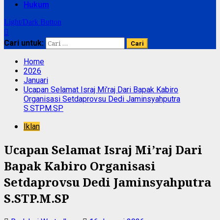
Hukum
Light/Dark Button
Cari untuk:
Home
2026
Januari
Ucapan Selamat Israj Mi’raj Dari Bapak Kabiro
Organisasi Setdaprovsu Dedi Jaminsyahputra
S.STP.M.SP
Iklan
Ucapan Selamat Israj Mi’raj Dari
Bapak Kabiro Organisasi
Setdaprovsu Dedi Jaminsyahputra
S.STP.M.SP