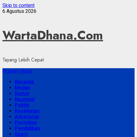
Skip to content
6 Agustus 2026
WartaDhana.Com
Tayang Lebih Cepat
Primary Menu
Beranda
Medan
Sumut
Nasional
Politik
Kesehatan
Advetorial
Peristiwa
Pendidikan
Sport