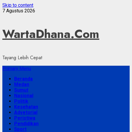
Skip to content
7 Agustus 2026
WartaDhana.Com
Tayang Lebih Cepat
Primary Menu
Beranda
Medan
Sumut
Nasional
Politik
Kesehatan
Advetorial
Peristiwa
Pendidikan
Sport