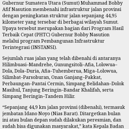
Gubernur Sumatera Utara (Sumut) Muhammad Bobby
Afif Nasution membenahi infrastruktur jalan provinsi
dengan peningkatan struktur jalan sepanjang 44,95
kilometer yang tersebar di berbagai wilayah Sumut.
Upaya tersebut merupakan bagian dari Program Hasil
Terbaik Cepat (PHTC) Gubernur Bobby Nasution
melalui program Pembangunan Infrastruktur
Terintegrasi (INSTANSI).
Sejumlah ruas jalan yang telah dibenahi di antaranya
Hilimbuasi–Mandrehe, Gunungsitoli–Afia, Lolowua–
Dola, Dola–Duria, Afia–Tuhemberua, Miga–Lolowua,
Silimbat–Parsoburan, Onan Ganjang–Pakkat,
Perbaungan–Pantai Cermin, Simpang Belidahan–Dolok
Masihul, Tanjung Beringin–Bandar Khalifah, serta
Simpang Beringin–Tandem Hilir.
“Sepanjang 44,9 km jalan provinsi (dibenahi), termasuk
jembatan Idano Noyo (Nias Barat). Ditargetkan bulan
ini atau bulan depan sudah dilakukan peresmian, dan
sudah bisa digunakan masyarakat,” kata Kepala Badan