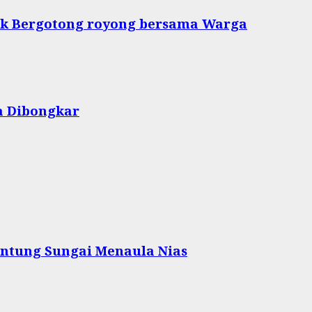
tuk Bergotong royong bersama Warga
a Dibongkar
ntung Sungai Menaula Nias