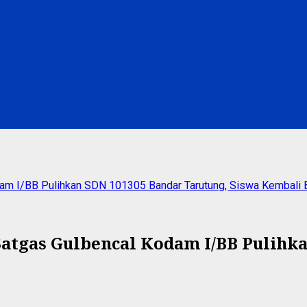
dam I/BB Pulihkan SDN 101305 Bandar Tarutung, Siswa Kembali 
 Satgas Gulbencal Kodam I/BB Pulihk