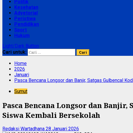
Politik
Kesehatan
Advetorial
Peristiwa
Pendidikan
Sport
Hukum
Light/Dark Button
Cari untuk:
Home
2026
Januari
Pasca Bencana Longsor dan Banjir, Satgas Gulbencal Ko
Sumut
Pasca Bencana Longsor dan Banjir,
Siswa Kembali Bersekolah
Redaksi Wartadhana
28 Januari 2026