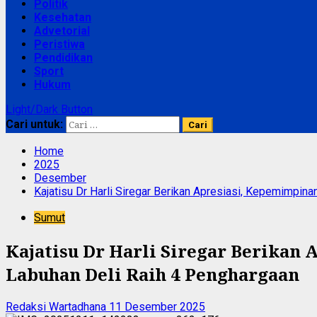
Politik
Kesehatan
Advetorial
Peristiwa
Pendidikan
Sport
Hukum
Light/Dark Button
Cari untuk:
Home
2025
Desember
Kajatisu Dr Harli Siregar Berikan Apresiasi, Kepemimpin
Sumut
Kajatisu Dr Harli Siregar Berikan
Labuhan Deli Raih 4 Penghargaan
Redaksi Wartadhana
11 Desember 2025