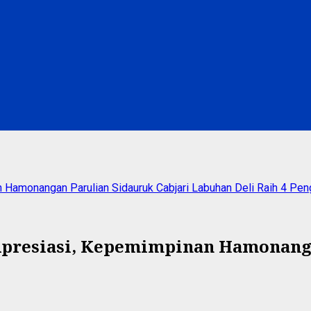
an Hamonangan Parulian Sidauruk Cabjari Labuhan Deli Raih 4 Pe
 Apresiasi, Kepemimpinan Hamonang