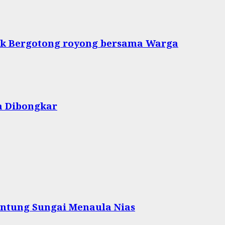
tuk Bergotong royong bersama Warga
a Dibongkar
ntung Sungai Menaula Nias