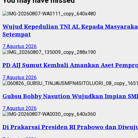
You may have missed
Wujud Kepedulian TNI AL Kepada Masyarakat 
Setempat
7 Agustus 2026
PD AIJ Sumut Kembali Amankan Aset Pemprov
7 Agustus 2026
Gubsu Bobby Nasution Wujudkan Impian SMPN
7 Agustus 2026
Di Prakarsai Presiden RI Prabowo dan Diw