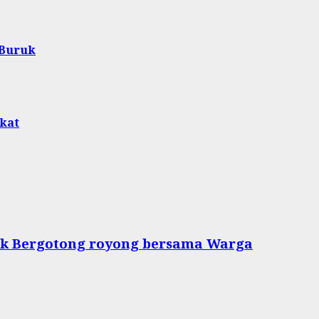
 Buruk
akat
tuk Bergotong royong bersama Warga