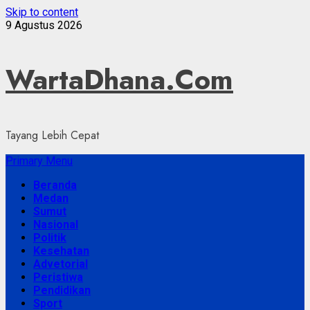
Skip to content
9 Agustus 2026
WartaDhana.Com
Tayang Lebih Cepat
Primary Menu
Beranda
Medan
Sumut
Nasional
Politik
Kesehatan
Advetorial
Peristiwa
Pendidikan
Sport