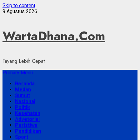
Skip to content
9 Agustus 2026
WartaDhana.Com
Tayang Lebih Cepat
Primary Menu
Beranda
Medan
Sumut
Nasional
Politik
Kesehatan
Advetorial
Peristiwa
Pendidikan
Sport