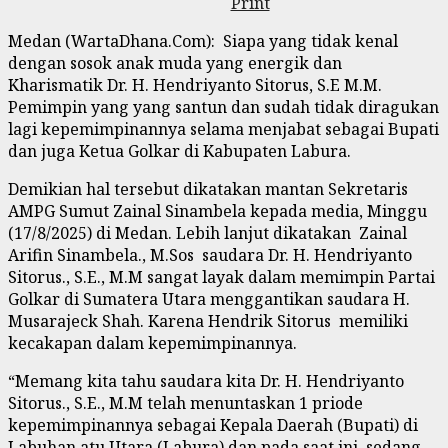
Print
Medan (WartaDhana.Com): Siapa yang tidak kenal
dengan sosok anak muda yang energik dan
Kharismatik Dr. H. Hendriyanto Sitorus, S.E M.M.
Pemimpin yang yang santun dan sudah tidak diragukan
lagi kepemimpinannya selama menjabat sebagai Bupati
dan juga Ketua Golkar di Kabupaten Labura.
Demikian hal tersebut dikatakan mantan Sekretaris
AMPG Sumut Zainal Sinambela kepada media, Minggu
(17/8/2025) di Medan. Lebih lanjut dikatakan Zainal
Arifin Sinambela., M.Sos saudara Dr. H. Hendriyanto
Sitorus., S.E., M.M sangat layak dalam memimpin Partai
Golkar di Sumatera Utara menggantikan saudara H.
Musarajeck Shah. Karena Hendrik Sitorus memiliki
kecakapan dalam kepemimpinannya.
“Memang kita tahu saudara kita Dr. H. Hendriyanto
Sitorus., S.E., M.M telah menuntaskan 1 priode
kepemimpinannya sebagai Kepala Daerah (Bupati) di
Labuhan atu Utara (Labura) dan pada saat ini sedang