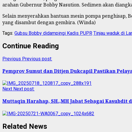
arahan Gubernur Bobby Nasution. Sedimen akan diangkat 
Selain menyerahkan bantuan mesin pompa penghisap, B
yang disambut dengan gembira. (Winda)
Tags:
Gubsu Bobby didampingi Kadis PUPR
Tinjau waduk di La
Continue Reading
Previous
Previous post:
Pemprov Sumut dan Ditjen Dukcapil Pastikan Pela
Next
Next post:
Muttaqin Harahap, SH.,MH Jabat Sebagai Kasubdit 
Related News