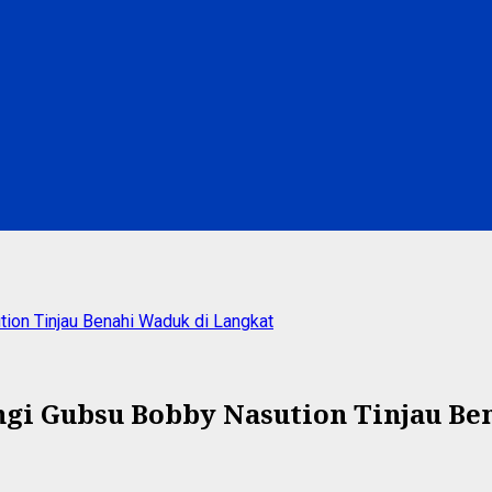
on Tinjau Benahi Waduk di Langkat
gi Gubsu Bobby Nasution Tinjau Be