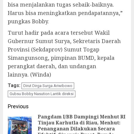
bisa menjalankan tugas sebaik-baiknya.
Harus bisa meningkatkan pendapatannya,”
pungkas Bobby.
Turut hadir pada acara tersebut Wakil
Gubernur Sumut Surya, Sekretaris Daerah
Provinsi (Sekdaprov) Sumut Togap
Simangunsong, pimpinan BUMD, kepala
perangkat daerah, dan undangan
lainnya. (Winda)
Tags:
Dirut Dirga Surga Ariwibowo
Gubsu Bobby Nasution Lantik direksi
Continue
Previous
Reading
Pangdam I/BB Dampingi Menhut RI
Tinjau Karhutla di Riau, Menhut:
Pre
Penanganan Dilakukan Secara