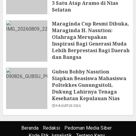
3 Satu Atap Aramo di Nias
Selatan
10 AGUSTUS 2026
Maraginda Cup Resmi Dibuka,
Maraginda H. Nasution:
Olahraga Merupakan
Inspirasi Bagi Generasi Muda
Lebih Berprestasi Bagi Daerah
dan Bangsa
9 AGUSTUS 2026
Gubsu Bobby Nasution
Siapkan Beasiswa Mahasiswa
Poltekkes Gunungsitoli,
Dukung Lahirnya Tenaga
Kesehatan Kepulauan Nias
9 AGUSTUS 2026
Beranda
Redaksi
Pedoman Media Siber
Kode Etik Jurnalistik
Tentang Kami