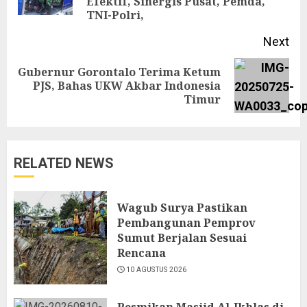
Efektif, Sinergis Pusat, Pemda,
pos
TNI-Polri,
Next
Gubernur Gorontalo Terima Ketum
Next
PJS, Bahas UKW Akbar Indonesia
Timur
post:
RELATED NEWS
Wagub Surya Pastikan
Pembangunan Pemprov
Sumut Berjalan Sesuai
Rencana
10 AGUSTUS 2026