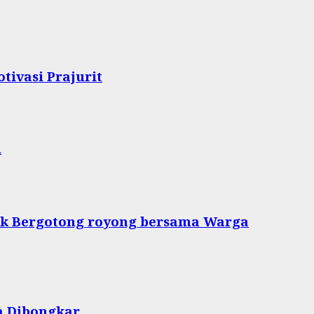
tivasi Prajurit
i
tuk Bergotong royong bersama Warga
a Dibongkar