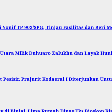
onif TP 902/SPG, Tinjau Fasilitas dan Beri Mo
s Utara Milik Duhuaro Zalukhu dan Layak Hun
Pesisir, Prajurit Kodaeral I Diterjunkan Un
 di Binjai, Lima Rumah Dinas Eks Bioskop Ri