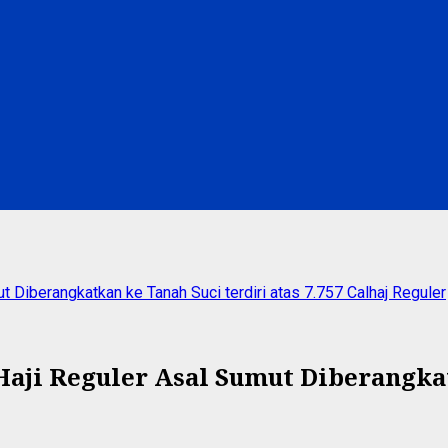
 Diberangkatkan ke Tanah Suci terdiri atas 7.757 Calhaj Reguler
aji Reguler Asal Sumut Diberangkatk