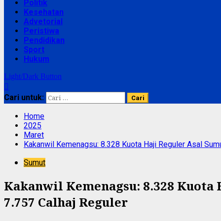
Politik
Kesehatan
Advetorial
Peristiwa
Pendidikan
Sport
Hukum
Light/Dark Button
Cari untuk:
Home
2025
Maret
Kakanwil Kemenagsu: 8.328 Kuota Haji Reguler Asal Sumut
Sumut
Kakanwil Kemenagsu: 8.328 Kuota H
7.757 Calhaj Reguler