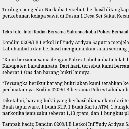
Terduga pengedar Narkoba tersebut, berhasil ditangkap
perkebunan kelapa sawit di Dusun 1 Desa Sei Sakat Keca
Teks foto: Intel Kodim Bersama Satresnarkoba Polres Berhasil
Dandim 0209/LB Letkol Inf Yudy Ardyan Saputro menjel
Labuhanbatu dan berhasil mengamankan salah seorang p
“Kami bersama-sama dengan Polres Labuhanbatu telah be
Kabupaten Labuhanbatu. Dari hasil tersebut kami bersa
seberat 1 Ons dan barang bukti lainnya.
“Tersangka berikut barang bukti akan kami serahkan k
perbuatannya. Kodim 0209/LB bersama Polres Labuhanb
Diketahui, barang bukti yang berhasil diamankan dari ter
Buah tapurware, 1 buah KTP, 1 Buah Kartu ATM, 1 bungkus
narkotika jenis sabu seberat 1,13 gram, dan 1 bungkus pla
Tampak hadir, Dandim 0209/LB Letkol Inf Yudy Ardyan Sa