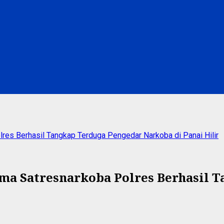
es Berhasil Tangkap Terduga Pengedar Narkoba di Panai Hilir
ama Satresnarkoba Polres Berhasil 