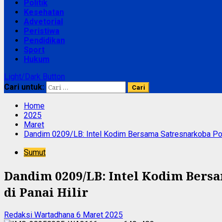
Politik
Kesehatan
Advetorial
Peristiwa
Pendidikan
Sport
Hukum
Light/Dark Button
Cari untuk:
Home
2025
Maret
Dandim 0209/LB: Intel Kodim Bersama Satresnarkoba Polr
Sumut
Dandim 0209/LB: Intel Kodim Bers
di Panai Hilir
Redaksi Wartadhana
6 Maret 2025