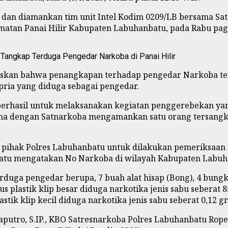
 dan diamankan tim unit Intel Kodim 0209/LB bersama Sat
matan Panai Hilir Kabupaten Labuhanbatu, pada Rabu pagi 
 Tangkap Terduga Pengedar Narkoba di Panai Hilir
askan bahwa penangkapan terhadap pengedar Narkoba ter
ria yang diduga sebagai pengedar.
rhasil untuk melaksanakan kegiatan penggerebekan yang 
ma dengan Satnarkoba mengamankan satu orang tersangka 
e pihak Polres Labuhanbatu untuk dilakukan pemeriksaan
atu mengatakan No Narkoba di wilayah Kabupaten Labuha
duga pengedar berupa, 7 buah alat hisap (Bong), 4 bungkus
 plastik klip besar diduga narkotika jenis sabu seberat 8
stik klip kecil diduga narkotika jenis sabu seberat 0,12 g
putro, S.IP., KBO Satresnarkoba Polres Labuhanbatu Ropen