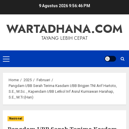
Skip
9 Agustus 2026
9:56:47 PM
to
content
WARTADHANA.COM
TAYANG LEBIH CEPAT
Primary
Menu
Home
2025
Februari
Pangdam I/BB Serah Terima Kasdam I/BB Brigjen TNI Arif Hartoto,
S.E., M.Sc. , Kapendam I/BB Letkol Inf Asrul Kurniawan Harahap,
S.E., M.Tr.(Han)
Nasional