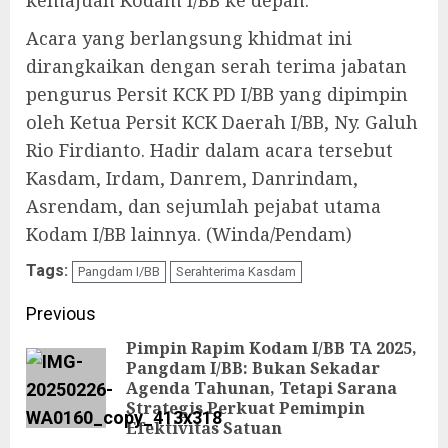
kemajuan Kodam I/BB ke depan.
Acara yang berlangsung khidmat ini
dirangkaikan dengan serah terima jabatan
pengurus Persit KCK PD I/BB yang dipimpin
oleh Ketua Persit KCK Daerah I/BB, Ny. Galuh
Rio Firdianto. Hadir dalam acara tersebut
Kasdam, Irdam, Danrem, Danrindam,
Asrendam, dan sejumlah pejabat utama
Kodam I/BB lainnya. (Winda/Pendam)
Tags:
Pangdam I/BB
Serahterima Kasdam
Continue
Previous
Reading
Pimpin Rapim Kodam I/BB TA 2025,
Pangdam I/BB: Bukan Sekadar
Pre
Agenda Tahunan, Tetapi Sarana
Strategis Perkuat Pemimpin
pos
Efektivitas Satuan