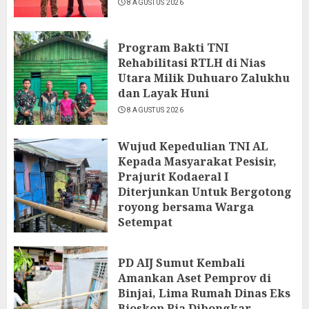
8 AGUSTUS 2026
Program Bakti TNI
Rehabilitasi RTLH di Nias
Utara Milik Duhuaro Zalukhu
dan Layak Huni
8 AGUSTUS 2026
Wujud Kepedulian TNI AL
Kepada Masyarakat Pesisir,
Prajurit Kodaeral I
Diterjunkan Untuk Bergotong
royong bersama Warga
Setempat
7 AGUSTUS 2026
PD AIJ Sumut Kembali
Amankan Aset Pemprov di
Binjai, Lima Rumah Dinas Eks
Bioskop Ria Dibongkar