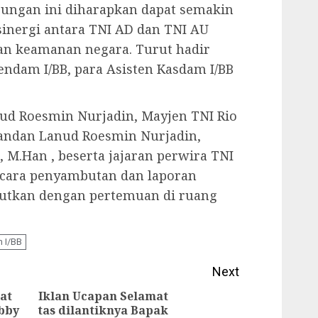
jungan ini diharapkan dapat semakin
inergi antara TNI AD dan TNI AU
an keamanan negara. Turut hadir
rendam I/BB, para Asisten Kasdam I/BB
nud Roesmin Nurjadin, Mayjen TNI Rio
andan Lanud Roesmin Nurjadin,
 M.Han , beserta jajaran perwira TNI
acara penyambutan dan laporan
jutkan dengan pertemuan di ruang
 I/BB
Next
at
Iklan Ucapan Selamat
obby
tas dilantiknya Bapak