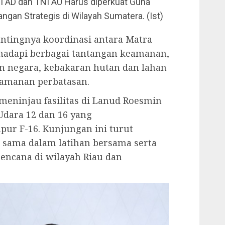
I AD dan TNI AU Harus diperkuat Guna
an Strategis di Wilayah Sumatera. (Ist)
tingnya koordinasi antara Matra
hadapi berbagai tantangan keamanan,
 negara, kebakaran hutan dan lahan
ngamanan perbatasan.
 meninjau fasilitas di Lanud Roesmin
Udara 12 dan 16 yang
ur F-16. Kunjungan ini turut
sama dalam latihan bersama serta
encana di wilayah Riau dan