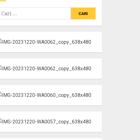
ari
ntuk: