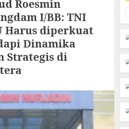
nud Roesmin
C
ngdam I/BB: TNI
u
 Harus diperkuat
api Dinamika
Strategis di
tera