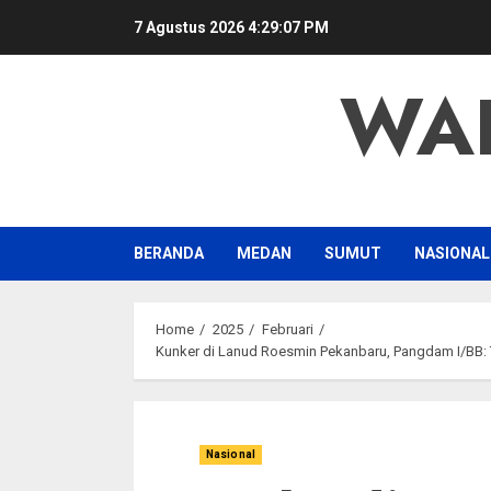
Skip
7 Agustus 2026
4:29:08 PM
to
content
WA
BERANDA
MEDAN
SUMUT
NASIONAL
Home
2025
Februari
Kunker di Lanud Roesmin Pekanbaru, Pangdam I/BB:
Nasional