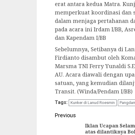
erat antara kedua Matra. Kun
memperkuat koordinasi dan s
dalam menjaga pertahanan d
pada acara ini Irdam I/BB, As
dan Kapendam I/BB
Sebelumnya, Setibanya di La
Firdianto disambut oleh Kom
Marsma TNI Ferry Yunaldi S.E,
AU. Acara diawali dengan up
satuan, yang kemudian dilan
Transit. (Winda/Pendam I/BB)
Tags:
Kunker di Lanud Roesmin
Pangdam
Continue
Previous
Reading
Iklan Ucapan Selam
atas dilantiknya B