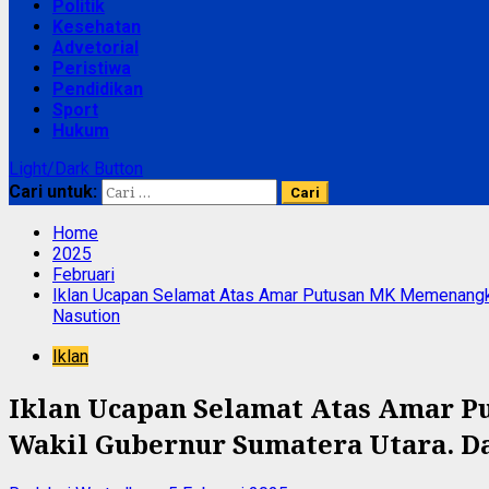
Politik
Kesehatan
Advetorial
Peristiwa
Pendidikan
Sport
Hukum
Light/Dark Button
Cari untuk:
Home
2025
Februari
Iklan Ucapan Selamat Atas Amar Putusan MK Memenangka
Nasution
Iklan
Iklan Ucapan Selamat Atas Amar 
Wakil Gubernur Sumatera Utara. D