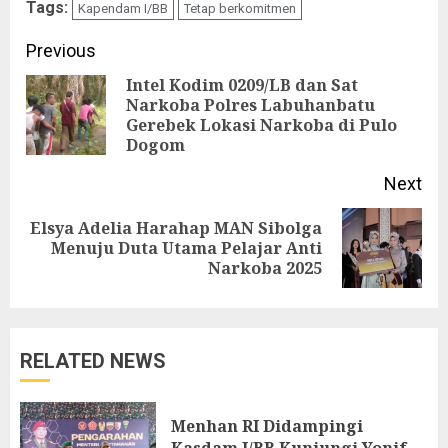
Tags:
Kapendam I/BB
Tetap berkomitmen
Continue
Previous
Reading
Intel Kodim 0209/LB dan Sat
Narkoba Polres Labuhanbatu
Pre
Gerebek Lokasi Narkoba di Pulo
pos
Dogom
Next
Elsya Adelia Harahap MAN Sibolga
Next
Menuju Duta Utama Pelajar Anti
Narkoba 2025
post:
RELATED NEWS
Menhan RI Didampingi
Kasdam I/BB Kunjungi Yonif