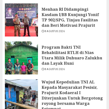
Menhan RI Didampingi
Kasdam I/BB Kunjungi Yonif
TP 902/SPG, Tinjau Fasilitas
dan Beri Motivasi Prajurit
8 AGUSTUS 2026
Program Bakti TNI
Rehabilitasi RTLH di Nias
Utara Milik Duhuaro Zalukhu
dan Layak Huni
8 AGUSTUS 2026
Wujud Kepedulian TNI AL
Kepada Masyarakat Pesisir,
Prajurit Kodaeral I
Diterjunkan Untuk Bergotong
royong bersama Warga
Setempat