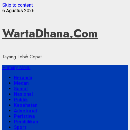
Skip to content
6 Agustus 2026
WartaDhana.Com
Tayang Lebih Cepat
Primary Menu
Beranda
Medan
Sumut
Nasional
Politik
Kesehatan
Advetorial
Peristiwa
Pendidikan
Sport