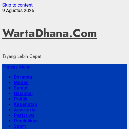
Skip to content
9 Agustus 2026
WartaDhana.Com
Tayang Lebih Cepat
Primary Menu
Beranda
Medan
Sumut
Nasional
Politik
Kesehatan
Advetorial
Peristiwa
Pendidikan
Sport