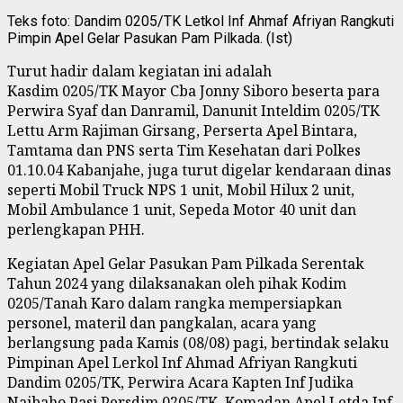
Teks foto: Dandim 0205/TK Letkol Inf Ahmaf Afriyan Rangkuti
Pimpin Apel Gelar Pasukan Pam Pilkada. (Ist)
Turut hadir dalam kegiatan ini adalah
Kasdim 0205/TK Mayor Cba Jonny Siboro beserta para
Perwira Syaf dan Danramil, Danunit Inteldim 0205/TK
Lettu Arm Rajiman Girsang, Perserta Apel Bintara,
Tamtama dan PNS serta Tim Kesehatan dari Polkes
01.10.04 Kabanjahe, juga turut digelar kendaraan dinas
seperti Mobil Truck NPS 1 unit, Mobil Hilux 2 unit,
Mobil Ambulance 1 unit, Sepeda Motor 40 unit dan
perlengkapan PHH.
Kegiatan Apel Gelar Pasukan Pam Pilkada Serentak
Tahun 2024 yang dilaksanakan oleh pihak Kodim
0205/Tanah Karo dalam rangka mempersiapkan
personel, materil dan pangkalan, acara yang
berlangsung pada Kamis (08/08) pagi, bertindak selaku
Pimpinan Apel Lerkol Inf Ahmad Afriyan Rangkuti
Dandim 0205/TK, Perwira Acara Kapten Inf Judika
Naibaho Pasi Persdim 0205/TK, Komadan Apel Letda Inf