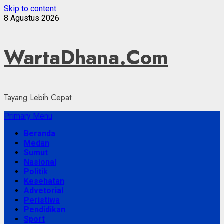
Skip to content
8 Agustus 2026
WartaDhana.Com
Tayang Lebih Cepat
Primary Menu
Beranda
Medan
Sumut
Nasional
Politik
Kesehatan
Advetorial
Peristiwa
Pendidikan
Sport