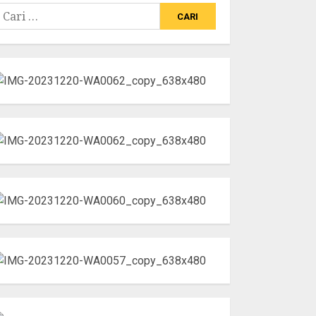
ari
ntuk: