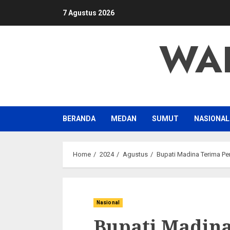
Skip
7 Agustus 2026
to
content
WA
BERANDA
MEDAN
SUMUT
NASIONAL
Home
2024
Agustus
Bupati Madina Terima P
Nasional
Bupati Madin