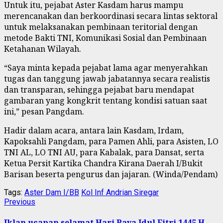
Untuk itu, pejabat Aster Kasdam harus mampu
merencanakan dan berkoordinasi secara lintas sektoral
untuk melaksanakan pembinaan teritorial dengan
metode Bakti TNI, Komunikasi Sosial dan Pembinaan
Ketahanan Wilayah.
“Saya minta kepada pejabat lama agar menyerahkan
tugas dan tanggung jawab jabatannya secara realistis
dan transparan, sehingga pejabat baru mendapat
gambaran yang kongkrit tentang kondisi satuan saat
ini,” pesan Pangdam.
Hadir dalam acara, antara lain Kasdam, Irdam,
Kapoksahli Pangdam, para Pamen Ahli, para Asisten, LO
TNI AL, LO TNI AU, para Kabalak, para Dansat, serta
Ketua Persit Kartika Chandra Kirana Daerah I/Bukit
Barisan beserta pengurus dan jajaran. (Winda/Pendam)
Tags:
Aster Dam I/BB
Kol Inf Andrian Siregar
Continue
Previous
Previous
post:
Reading
Iklan ucapan selamat Hari Raya Idul Fitri 1445 H