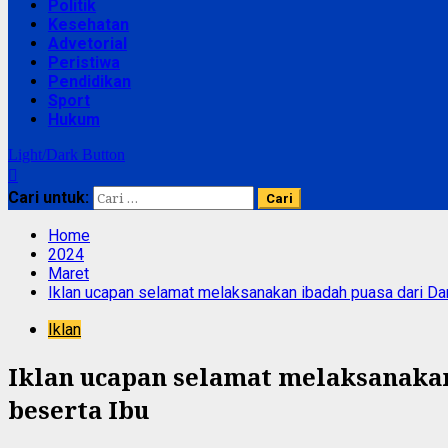
Politik
Kesehatan
Advetorial
Peristiwa
Pendidikan
Sport
Hukum
Light/Dark Button
Cari untuk:
Home
2024
Maret
Iklan ucapan selamat melaksanakan ibadah puasa dari Da
Iklan
Iklan ucapan selamat melaksanakan 
beserta Ibu