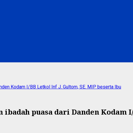
nden Kodam I/BB Letkol Inf J. Gultom, SE. MIP beserta Ibu
ibadah puasa dari Danden Kodam I/B