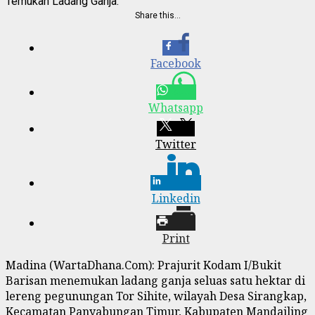
Temukan Ladang Ganja.
Share this…
Facebook
Whatsapp
Twitter
Linkedin
Print
Madina (WartaDhana.Com): Prajurit Kodam I/Bukit
Barisan menemukan ladang ganja seluas satu hektar di
lereng pegunungan Tor Sihite, wilayah Desa Sirangkap,
Kecamatan Panyabungan Timur, Kabupaten Mandailing