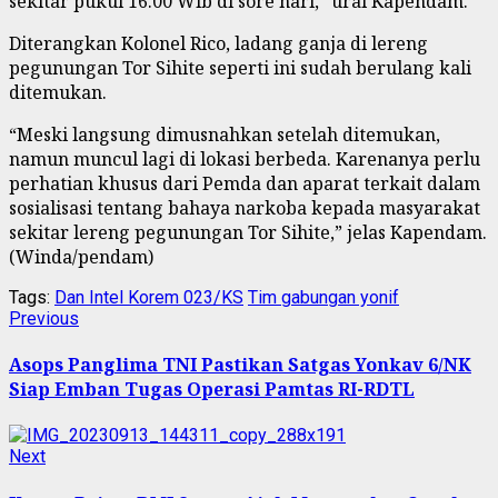
sekitar pukul 16.00 Wib di sore hari,” urai Kapendam.
Diterangkan Kolonel Rico, ladang ganja di lereng
pegunungan Tor Sihite seperti ini sudah berulang kali
ditemukan.
“Meski langsung dimusnahkan setelah ditemukan,
namun muncul lagi di lokasi berbeda. Karenanya perlu
perhatian khusus dari Pemda dan aparat terkait dalam
sosialisasi tentang bahaya narkoba kepada masyarakat
sekitar lereng pegunungan Tor Sihite,” jelas Kapendam.
(Winda/pendam)
Tags:
Dan Intel Korem 023/KS
Tim gabungan yonif
Continue
Previous
Previous
post:
Reading
Asops Panglima TNI Pastikan Satgas Yonkav 6/NK
Siap Emban Tugas Operasi Pamtas RI-RDTL
Next
Next
post: