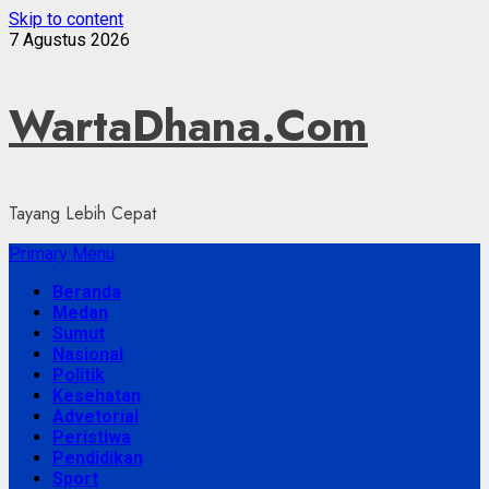
Skip to content
7 Agustus 2026
WartaDhana.Com
Tayang Lebih Cepat
Primary Menu
Beranda
Medan
Sumut
Nasional
Politik
Kesehatan
Advetorial
Peristiwa
Pendidikan
Sport