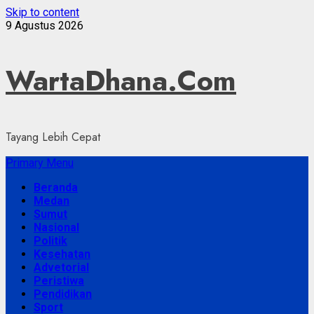
Skip to content
9 Agustus 2026
WartaDhana.Com
Tayang Lebih Cepat
Primary Menu
Beranda
Medan
Sumut
Nasional
Politik
Kesehatan
Advetorial
Peristiwa
Pendidikan
Sport