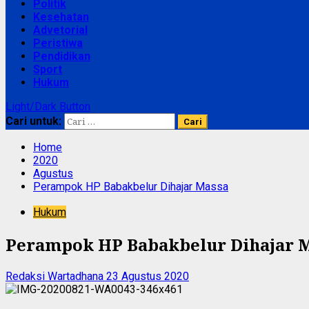
Politik
Kesehatan
Advetorial
Peristiwa
Pendidikan
Sport
Hukum
Light/Dark Button
Cari untuk:
Home
2020
Agustus
Perampok HP Babakbelur Dihajar Massa
Hukum
Perampok HP Babakbelur Dihajar 
Redaksi Wartadhana
23 Agustus 2020