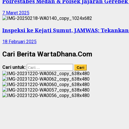
Polrestabes Medan & Polsek Jajaran Gerebek
7 Maret 2025
Inspeksi ke Kejati Sumut, JAMWAS: Tekankan 
18 Februari 2025
Cari Berita WartaDhana.Com
Cari untuk: