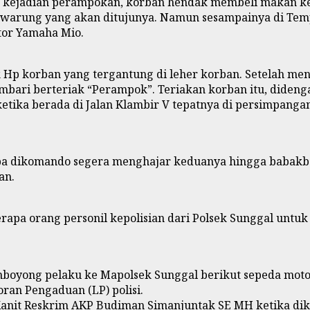
m kejadian perampokan, korban hendak membeli makan ke
 warung yang akan ditujunya. Namun sesampainya di Temp
tor Yamaha Mio.
Hp korban yang tergantung di leher korban. Setelah meng
bari berteriak “Perampok”. Teriakan korban itu, dideng
ketika berada di Jalan Klambir V tepatnya di persimpang
npa dikomando segera menghajar keduanya hingga babakb
an.
erapa orang personil kepolisian dari Polsek Sunggal unt
mboyong pelaku ke Mapolsek Sunggal berikut sepeda mot
an Pengaduan (LP) polisi.
Kanit Reskrim AKP Budiman Simanjuntak SE MH ketika dik