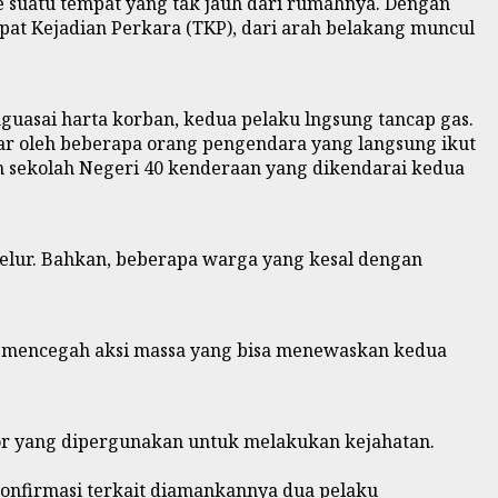
 suatu tempat yang tak jauh dari rumahnya. Dengan
at Kejadian Perkara (TKP), dari arah belakang muncul
uasai harta korban, kedua pelaku lngsung tancap gas.
ar oleh beberapa orang pengendara yang langsung ikut
an sekolah Negeri 40 kenderaan yang dikendarai kedua
elur. Bahkan, beberapa warga yang kesal dengan
uk mencegah aksi massa yang bisa menewaskan kedua
or yang dipergunakan untuk melakukan kejahatan.
onfirmasi terkait diamankannya dua pelaku