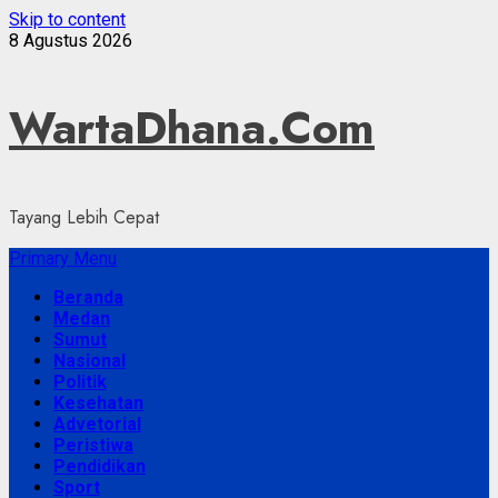
Skip to content
8 Agustus 2026
WartaDhana.Com
Tayang Lebih Cepat
Primary Menu
Beranda
Medan
Sumut
Nasional
Politik
Kesehatan
Advetorial
Peristiwa
Pendidikan
Sport