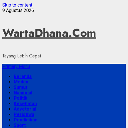
Skip to content
9 Agustus 2026
WartaDhana.Com
Tayang Lebih Cepat
Primary Menu
Beranda
Medan
Sumut
Nasional
Politik
Kesehatan
Advetorial
Peristiwa
Pendidikan
Sport