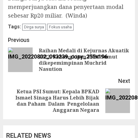
memperjuangkan dana penyertaan modal
sebesar Rp20 miliar. (Winda)
Tags:
Dirga surya
Fokus usaha
Continue
Previous
Reading
Raihan Medali di Kejurnas Akuatik
2022, Kebangkitan PRSI Sumut
Pre
dikepemimpinan Muchrid
pos
Nasution
Next
Ketua PSI Sumut: Kepala BPKAD
Ismael Sinaga Harus Lebih Bijak
Next
dan Paham Dalam Pengelolaan
post:
Anggaran Negara
RELATED NEWS