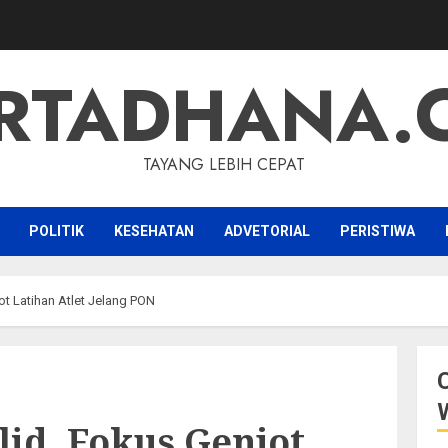
RTADHANA.
TAYANG LEBIH CEPAT
POLITIK
KESEHATAN
ADVETORIAL
PERISTIWA
ot Latihan Atlet Jelang PON
lid, Fokus Genjot