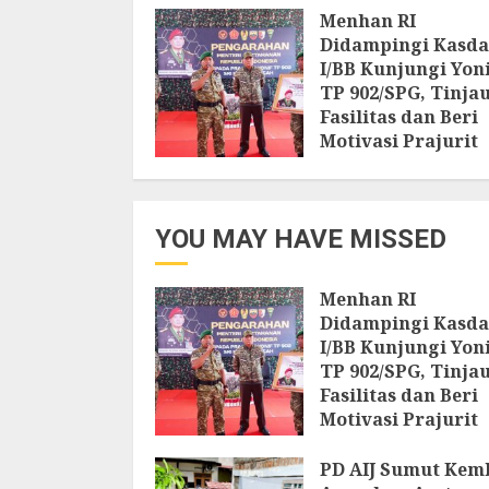
Menhan RI
Didampingi Kasd
I/BB Kunjungi Yon
TP 902/SPG, Tinja
Fasilitas dan Beri
Motivasi Prajurit
8 AGUSTUS 2026
YOU MAY HAVE MISSED
Menhan RI
Didampingi Kasd
I/BB Kunjungi Yon
TP 902/SPG, Tinja
Fasilitas dan Beri
Motivasi Prajurit
8 AGUSTUS 2026
PD AIJ Sumut Kem