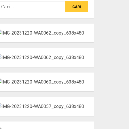
ari
ntuk: