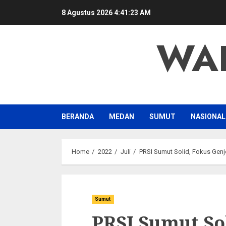
Skip
8 Agustus 2026
4:41:23 AM
to
content
WA
BERANDA
MEDAN
SUMUT
NASIONAL
Home
2022
Juli
PRSI Sumut Solid, Fokus Genj
Sumut
PRSI Sumut So