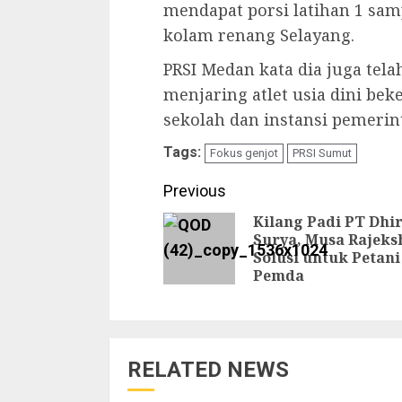
mendapat porsi latihan 1 samp
kolam renang Selayang.
PRSI Medan kata dia juga te
menjaring atlet usia dini be
sekolah dan instansi pemeri
Tags:
Fokus genjot
PRSI Sumut
Continue
Previous
Reading
Kilang Padi PT Dhi
Surya, Musa Rajeks
Solusi untuk Petani
Pemda
RELATED NEWS