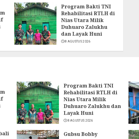
Program Bakti TNI
am
Rehabilitasi RTLH di
if
Nias Utara Milik
u
Duhuaro Zalukhu
dan Layak Huni
8 AGUSTUS 2026
Program Bakti TNI
am
Rehabilitasi RTLH di
if
Nias Utara Milik
u
Duhuaro Zalukhu dan
Layak Huni
8 AGUSTUS 2026
bali
Gubsu Bobby