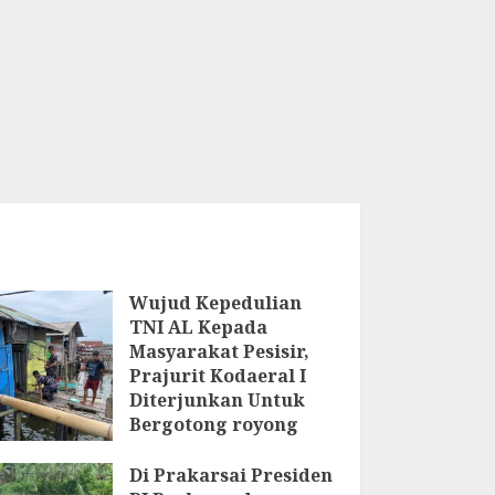
Wujud Kepedulian
TNI AL Kepada
Masyarakat Pesisir,
Prajurit Kodaeral I
Diterjunkan Untuk
Bergotong royong
bersama Warga
Setempat
Di Prakarsai Presiden