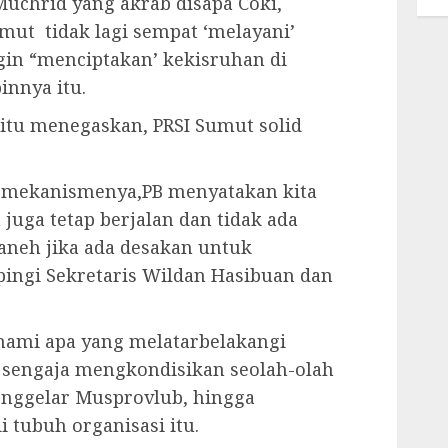
Muchrid yang akrab disapa Coki,
mut tidak lagi sempat ‘melayani’
gin “menciptakan’ kekisruhan di
innya itu.
tu menegaskan, PRSI Sumut solid
a mekanismenya,PB menyatakan kita
juga tetap berjalan dan tidak ada
 aneh jika ada desakan untuk
ingi Sekretaris Wildan Hasibuan dan
hami apa yang melatarbelakangi
sengaja mengkondisikan seolah-olah
enggelar Musprovlub, hingga
tubuh organisasi itu.