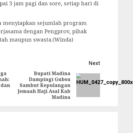
ai 3 jam pagi dan sore, setiap hari di
lah menyiapkan sejumlah program
kerjasama dengan Pengprov, pihak
ntah maupun swasta.(Winda)
Next
rga
Bupati Madina
hah:
Dampingi Gubsu
Previous
Next
 dan
Sambut Kepulangan
post:
Jemaah Haji Asal Kab
post:
Madina