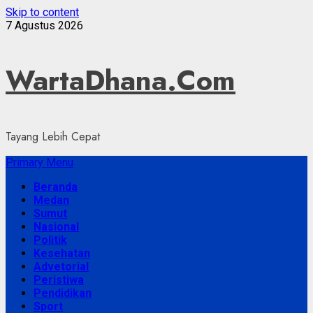
Skip to content
7 Agustus 2026
WartaDhana.Com
Tayang Lebih Cepat
Primary Menu
Beranda
Medan
Sumut
Nasional
Politik
Kesehatan
Advetorial
Peristiwa
Pendidikan
Sport