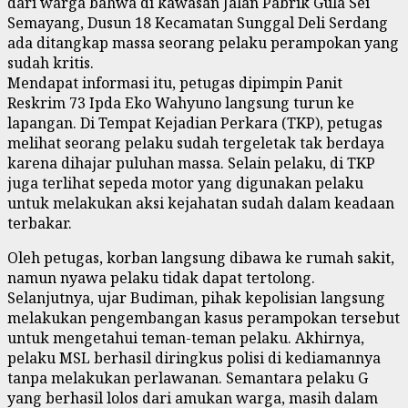
dari warga bahwa di kawasan Jalan Pabrik Gula Sei
Semayang, Dusun 18 Kecamatan Sunggal Deli Serdang
ada ditangkap massa seorang pelaku perampokan yang
sudah kritis.
Mendapat informasi itu, petugas dipimpin Panit
Reskrim 73 Ipda Eko Wahyuno langsung turun ke
lapangan. Di Tempat Kejadian Perkara (TKP), petugas
melihat seorang pelaku sudah tergeletak tak berdaya
karena dihajar puluhan massa. Selain pelaku, di TKP
juga terlihat sepeda motor yang digunakan pelaku
untuk melakukan aksi kejahatan sudah dalam keadaan
terbakar.
Oleh petugas, korban langsung dibawa ke rumah sakit,
namun nyawa pelaku tidak dapat tertolong.
Selanjutnya, ujar Budiman, pihak kepolisian langsung
melakukan pengembangan kasus perampokan tersebut
untuk mengetahui teman-teman pelaku. Akhirnya,
pelaku MSL berhasil diringkus polisi di kediamannya
tanpa melakukan perlawanan. Semantara pelaku G
yang berhasil lolos dari amukan warga, masih dalam