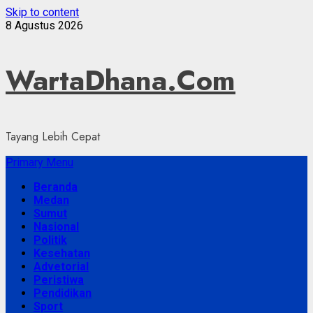
Skip to content
8 Agustus 2026
WartaDhana.Com
Tayang Lebih Cepat
Primary Menu
Beranda
Medan
Sumut
Nasional
Politik
Kesehatan
Advetorial
Peristiwa
Pendidikan
Sport