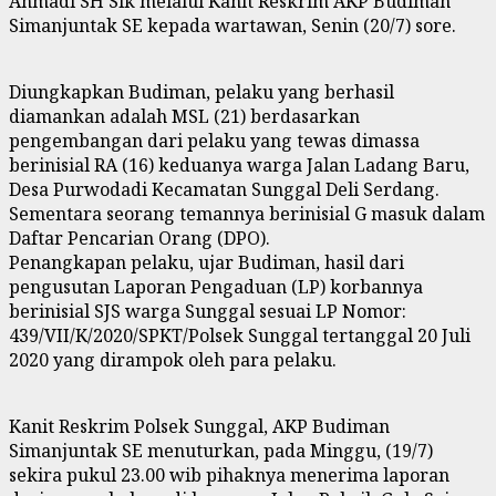
Ahmadi SH Sik melalui Kanit Reskrim AKP Budiman
Simanjuntak SE kepada wartawan, Senin (20/7) sore.
Diungkapkan Budiman, pelaku yang berhasil
diamankan adalah MSL (21) berdasarkan
pengembangan dari pelaku yang tewas dimassa
berinisial RA (16) keduanya warga Jalan Ladang Baru,
Desa Purwodadi Kecamatan Sunggal Deli Serdang.
Sementara seorang temannya berinisial G masuk dalam
Daftar Pencarian Orang (DPO).
Penangkapan pelaku, ujar Budiman, hasil dari
pengusutan Laporan Pengaduan (LP) korbannya
berinisial SJS warga Sunggal sesuai LP Nomor:
439/VII/K/2020/SPKT/Polsek Sunggal tertanggal 20 Juli
2020 yang dirampok oleh para pelaku.
Kanit Reskrim Polsek Sunggal, AKP Budiman
Simanjuntak SE menuturkan, pada Minggu, (19/7)
sekira pukul 23.00 wib pihaknya menerima laporan