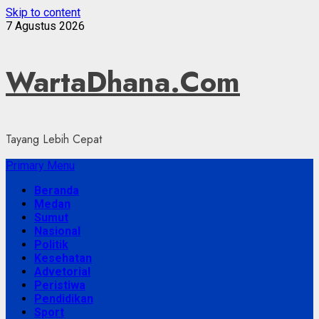
Skip to content
7 Agustus 2026
WartaDhana.Com
Tayang Lebih Cepat
Primary Menu
Beranda
Medan
Sumut
Nasional
Politik
Kesehatan
Advetorial
Peristiwa
Pendidikan
Sport