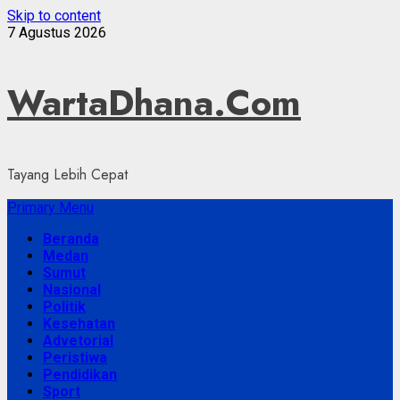
Skip to content
7 Agustus 2026
WartaDhana.Com
Tayang Lebih Cepat
Primary Menu
Beranda
Medan
Sumut
Nasional
Politik
Kesehatan
Advetorial
Peristiwa
Pendidikan
Sport