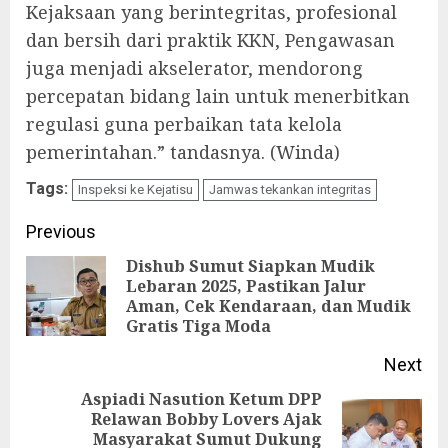
Kejaksaan yang berintegritas, profesional
dan bersih dari praktik KKN, Pengawasan
juga menjadi akselerator, mendorong
percepatan bidang lain untuk menerbitkan
regulasi guna perbaikan tata kelola
pemerintahan.” tandasnya. (Winda)
Tags:
Inspeksi ke Kejatisu
Jamwas tekankan integritas
Continue
Previous
Reading
Dishub Sumut Siapkan Mudik
Lebaran 2025, Pastikan Jalur
Pre
Aman, Cek Kendaraan, dan Mudik
pos
Gratis Tiga Moda
Next
Aspiadi Nasution Ketum DPP
Relawan Bobby Lovers Ajak
Next
Masyarakat Sumut Dukung