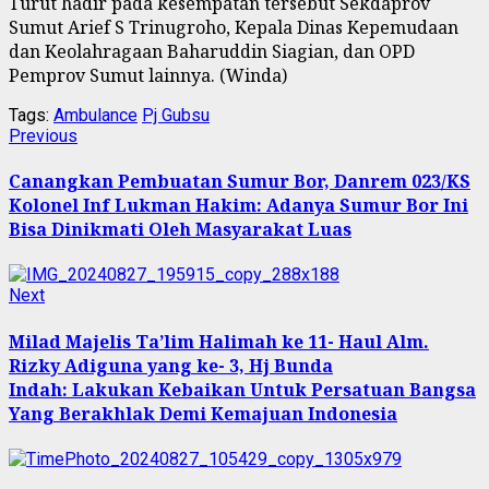
Turut hadir pada kesempatan tersebut Sekdaprov
Sumut Arief S Trinugroho, Kepala Dinas Kepemudaan
dan Keolahragaan Baharuddin Siagian, dan OPD
Pemprov Sumut lainnya. (Winda)
Tags:
Ambulance
Pj Gubsu
Continue
Previous
Previous
post:
Reading
Canangkan Pembuatan Sumur Bor, Danrem 023/KS
Kolonel Inf Lukman Hakim: Adanya Sumur Bor Ini
Bisa Dinikmati Oleh Masyarakat Luas
Next
Next
post:
Milad Majelis Ta’lim Halimah ke 11- Haul Alm.
Rizky Adiguna yang ke- 3, Hj Bunda
Indah: Lakukan Kebaikan Untuk Persatuan Bangsa
Yang Berakhlak Demi Kemajuan Indonesia