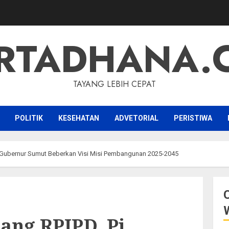
RTADHANA.
TAYANG LEBIH CEPAT
POLITIK
KESEHATAN
ADVETORIAL
PERISTIWA
Gubernur Sumut Beberkan Visi Misi Pembangunan 2025-2045
ng RPJPD, Pj