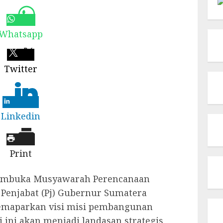
Whatsapp
Twitter
Linkedin
Print
embuka Musyawarah Perencanaan
enjabat (Pj) Gubernur Sumatera
emaparkan visi misi pembangunan
i ini akan menjadi landasan strategis