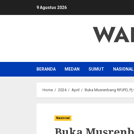
Skip
9 Agustus 2026
to
content
WA
BERANDA
MEDAN
SUMUT
NASIONAL
Home
2024
April
Buka Musrenbang RPJPD, Pj 
Nasional
Buka Musrenba