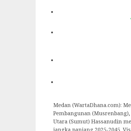
Medan (WartaDhana.com): M
Pembangunan (Musrenbang), P
Utara (Sumut) Hassanudin m
jangka panjang 2025-2045. Vis