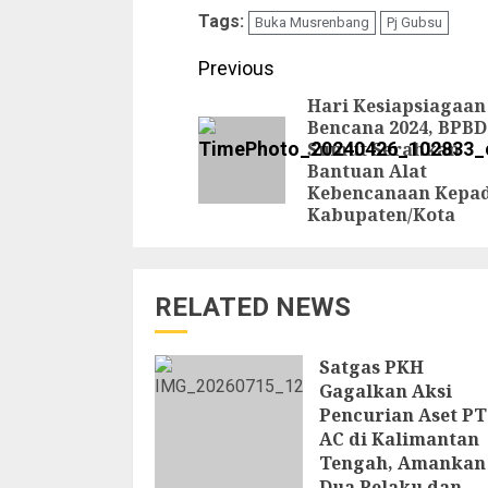
Tags:
Buka Musrenbang
Pj Gubsu
Continue
Previous
Reading
Hari Kesiapsiagaan
Bencana 2024, BPBD
Sumut Serahkan
Bantuan Alat
Kebencanaan Kepa
Kabupaten/Kota
RELATED NEWS
Satgas PKH
Gagalkan Aksi
Pencurian Aset PT
AC di Kalimantan
Tengah, Amankan
Dua Pelaku dan