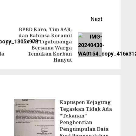
Next
BPBD Karo, Tim SAR,
dan Babinsa Koramil
08/Tigabinanga
Previous
Next
Bersama Warga
post:
post:
da
Temukan Korban
Hanyut
Kapuspen Kejagung
Tegaskan Tidak Ada
“Tekanan”
Penghentian
Pengumpulan Data
Soal Permasalahan