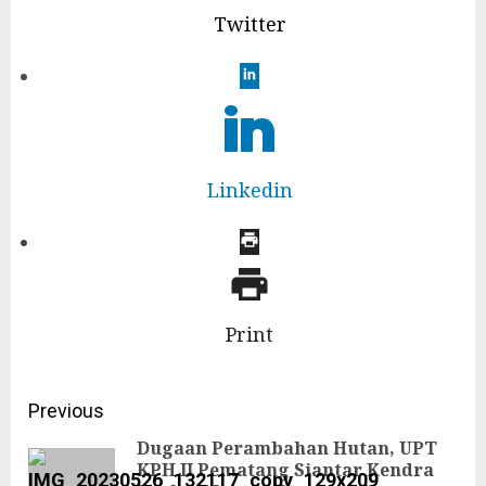
Twitter
Linkedin
Print
Continue
Previous
Reading
Dugaan Perambahan Hutan, UPT
KPH II Pematang Siantar Kendra
Pre