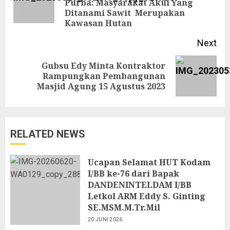
Purba: Masyarakat Akui Yang
Ditanami Sawit Merupakan
pos
Kawasan Hutan
Next
Gubsu Edy Minta Kontraktor
Next
Rampungkan Pembangunan
Masjid Agung 15 Agustus 2023
post:
RELATED NEWS
Ucapan Selamat HUT Kodam
I/BB ke-76 dari Bapak
DANDENINTELDAM I/BB
Letkol ARM Eddy S. Ginting
SE.MSM.M.Tr.Mil
20 JUNI 2026