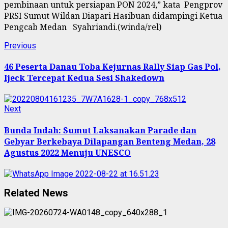
pembinaan untuk persiapan PON 2024,” kata Pengprov
PRSI Sumut Wildan Diapari Hasibuan didampingi Ketua
Pengcab Medan Syahriandi.(winda/rel)
Continue
Previous
Previous
post:
Reading
46 Peserta Danau Toba Kejurnas Rally Siap Gas Pol,
Ijeck Tercepat Kedua Sesi Shakedown
Next
Next
post:
Bunda Indah: Sumut Laksanakan Parade dan
Gebyar Berkebaya Dilapangan Benteng Medan, 28
Agustus 2022 Menuju UNESCO
Related News