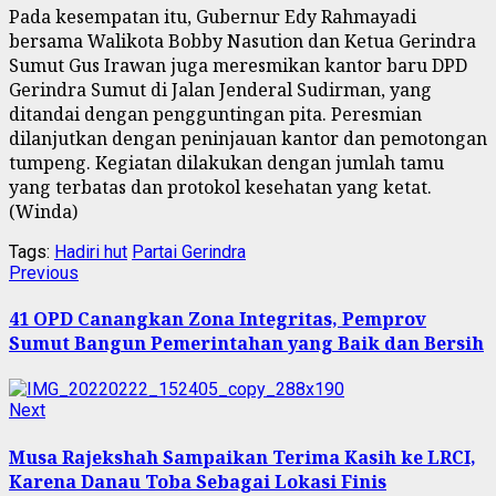
Pada kesempatan itu, Gubernur Edy Rahmayadi
bersama Walikota Bobby Nasution dan Ketua Gerindra
Sumut Gus Irawan juga meresmikan kantor baru DPD
Gerindra Sumut di Jalan Jenderal Sudirman, yang
ditandai dengan pengguntingan pita. Peresmian
dilanjutkan dengan peninjauan kantor dan pemotongan
tumpeng. Kegiatan dilakukan dengan jumlah tamu
yang terbatas dan protokol kesehatan yang ketat.
(Winda)
Tags:
Hadiri hut
Partai Gerindra
Continue
Previous
Previous
post:
Reading
41 OPD Canangkan Zona Integritas, Pemprov
Sumut Bangun Pemerintahan yang Baik dan Bersih
Next
Next
post:
Musa Rajekshah Sampaikan Terima Kasih ke LRCI,
Karena Danau Toba Sebagai Lokasi Finis