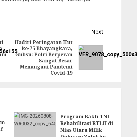
Next
ti
Hadiri Peringatan Hut
n
ke-75 Bhayangkara,
Previous
ram
Gubsu: Polri Berperan
Next
Sangat Besar
post:
post:
Menangani Pandemi
Covid-19
Program Bakti TNI
am
Rehabilitasi RTLH di
if
Nias Utara Milik
u
Duhuaro Zalukhu