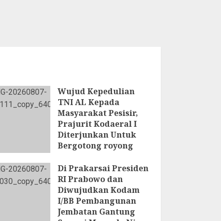
Wujud Kepedulian
TNI AL Kepada
Masyarakat Pesisir,
Prajurit Kodaeral I
Diterjunkan Untuk
Bergotong royong
bersama Warga
Setempat
Di Prakarsai Presiden
RI Prabowo dan
7 AGUSTUS 2026
Diwujudkan Kodam
I/BB Pembangunan
Jembatan Gantung