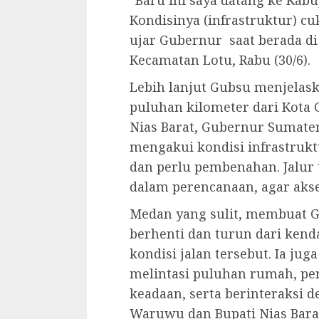
“Baru ini saya datang ke Kab
Kondisinya (infrastruktur) cu
ujar Gubernur saat berada di 
Kecamatan Lotu, Rabu (30/6).
Lebih lanjut Gubsu menjela
puluhan kilometer dari Kota 
Nias Barat, Gubernur Sumate
mengakui kondisi infrastrukt
dan perlu pembenahan. Jalur
dalam perencanaan, agar aks
Medan yang sulit, membuat G
berhenti dan turun dari ken
kondisi jalan tersebut. Ia jug
melintasi puluhan rumah, p
keadaan, serta berinteraksi 
Waruwu dan Bupati Nias Bar