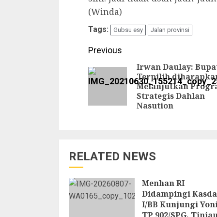
(Winda)
Tags:
Gubsu esy
Jalan provinsi
Continue
Previous
Reading
Irwan Daulay: Bupa
Terpilih diharapka
Melanjutkan Prog
Strategis Dahlan
Nasution
RELATED NEWS
Menhan RI
Didampingi Kasd
I/BB Kunjungi Yon
TP 902/SPG, Tinja