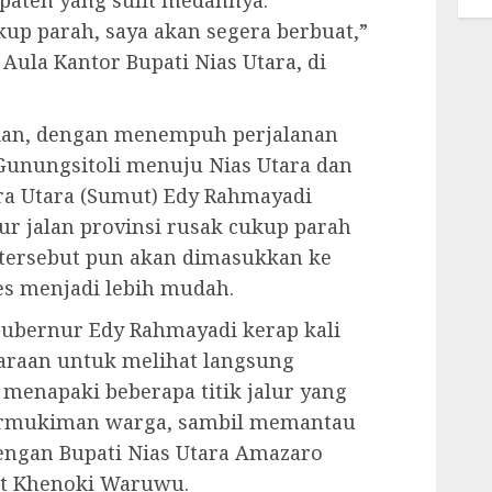
upaten yang sulit medannya.
kup parah, saya akan segera berbuat,”
Aula Kantor Bupati Nias Utara, di
skan, dengan menempuh perjalanan
Gunungsitoli menuju Nias Utara dan
ra Utara (Sumut) Edy Rahmayadi
ur jalan provinsi rusak cukup parah
 tersebut pun akan dimasukkan ke
es menjadi lebih mudah.
ubernur Edy Rahmayadi kerap kali
daraan untuk melihat langsung
a menapaki beberapa titik jalur yang
ermukiman warga, sambil memantau
dengan Bupati Nias Utara Amazaro
at Khenoki Waruwu.