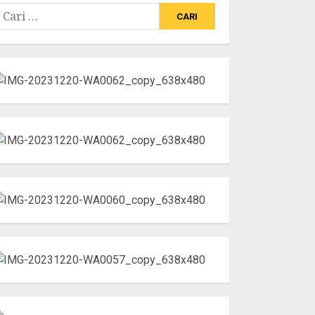
ari
ntuk: