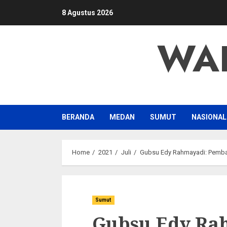
Skip
8 Agustus 2026
to
content
WA
BERANDA
MEDAN
SUMUT
NASIONAL
Home
2021
Juli
Gubsu Edy Rahmayadi: Pemba
Sumut
Gubsu Edy Ra