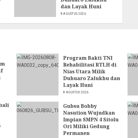
dan Layak Huni
8 AGUSTUS 2026
Program Bakti TNI
am
Rehabilitasi RTLH di
if
Nias Utara Milik
u
Duhuaro Zalukhu dan
Layak Huni
8 AGUSTUS 2026
bali
Gubsu Bobby
Nasution Wujudkan
,
Impian SMPN 4 Sitolu
s
Ori Miliki Gedung
Permanen