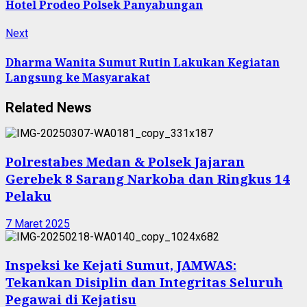
Hotel Prodeo Polsek Panyabungan
Next
Next
post:
Dharma Wanita Sumut Rutin Lakukan Kegiatan
Langsung ke Masyarakat
Related News
Polrestabes Medan & Polsek Jajaran
Gerebek 8 Sarang Narkoba dan Ringkus 14
Pelaku
7 Maret 2025
Inspeksi ke Kejati Sumut, JAMWAS:
Tekankan Disiplin dan Integritas Seluruh
Pegawai di Kejatisu