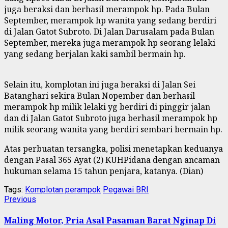
juga beraksi dan berhasil merampok hp. Pada Bulan
September, merampok hp wanita yang sedang berdiri
di Jalan Gatot Subroto. Di Jalan Darusalam pada Bulan
September, mereka juga merampok hp seorang lelaki
yang sedang berjalan kaki sambil bermain hp.
Selain itu, komplotan ini juga beraksi di Jalan Sei
Batanghari sekira Bulan Nopember dan berhasil
merampok hp milik lelaki yg berdiri di pinggir jalan
dan di Jalan Gatot Subroto juga berhasil merampok hp
milik seorang wanita yang berdiri sembari bermain hp.
Atas perbuatan tersangka, polisi menetapkan keduanya
dengan Pasal 365 Ayat (2) KUHPidana dengan ancaman
hukuman selama 15 tahun penjara, katanya. (Dian)
Tags:
Komplotan perampok
Pegawai BRI
Continue
Previous
Previous
post:
Reading
Maling Motor, Pria Asal Pasaman Barat Nginap Di