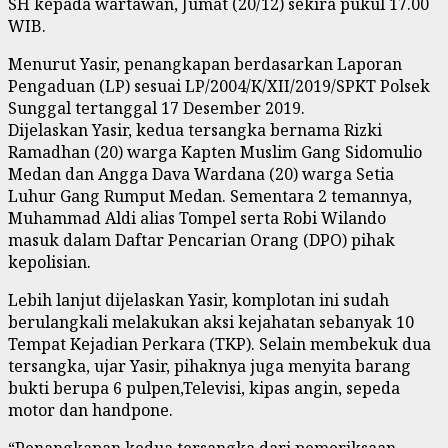
SH kepada wartawan, Jumat (20/12) sekira pukul 17.00
WIB.
Menurut Yasir, penangkapan berdasarkan Laporan
Pengaduan (LP) sesuai LP/2004/K/XII/2019/SPKT Polsek
Sunggal tertanggal 17 Desember 2019.
Dijelaskan Yasir, kedua tersangka bernama Rizki
Ramadhan (20) warga Kapten Muslim Gang Sidomulio
Medan dan Angga Dava Wardana (20) warga Setia
Luhur Gang Rumput Medan. Sementara 2 temannya,
Muhammad Aldi alias Tompel serta Robi Wilando
masuk dalam Daftar Pencarian Orang (DPO) pihak
kepolisian.
Lebih lanjut dijelaskan Yasir, komplotan ini sudah
berulangkali melakukan aksi kejahatan sebanyak 10
Tempat Kejadian Perkara (TKP). Selain membekuk dua
tersangka, ujar Yasir, pihaknya juga menyita barang
bukti berupa 6 pulpen,Televisi, kipas angin, sepeda
motor dan handpone.
“Penangkapan kedua tersangka dari pemeriksaan